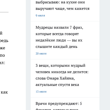
выбрасываю: на кухне они
выручают чаще, чем кажется
9 июля
Мудрецы назвали 7 фраз,
ей
которые всегда говорят
недалёкие люди — вы их
редь
слышите каждый день
еже
20 июля
 по
ил:
3 вещи, которыми мудрый
человек никогда не делится:
слова Омара Хайяма,
актуальные спустя века
 как
13 июля
Врачи предупреждают: 5
фруктов, которые тихо