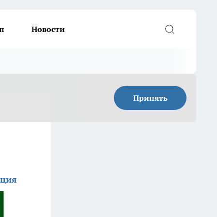
п
Новости
Принять
кция