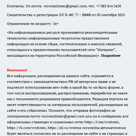
Контакты: Эл.почта: voroneztimes@gmail.com, тел: +7 985 814 3429
Свидетельство о регистрации ЭЛ № ФС 77 - 90000 от 05 сентября 2025
Ограничение по возрасту: 16+
«На информационном ресурсе применяются рекомендательные
технологии (информационные технологии предоставления
информации на основе сбора, систематизации и анализа сведений,
относящихся к предпочтениям пользователей сети "Интернет",
находящихся на территории Российской Федерации)».
Подробнее
Внимание!
Вся информация, размещенная на данном сайте, охраняется в
соответствии с законодательством РФ об авторском праве и не
подлежит использованию кем-либо в какой бы то ни было форме, в
том числе воспроизведению, распространению, переработке не иначе
как с письменного разрешения правообладателя. Редакция портала не
несет ответственности за материалы пользователей, размещенные на
сайте и его субдоменах. Помните, что отправка фотографии на
электронную почту voroneztimes@gmail.com или же в сообщениях для
официальных страницах в социальных сетях
https://t.me/vrntimes
,
https://vk.com/vrntimes
,
https://ok.ru/vremya.voronezha
автоматически
будет являться согласием на их размещение на сайте и на страницах в