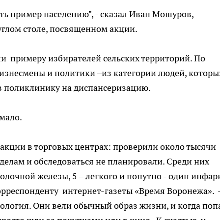
ть пример населению", - сказал Иван Мошуров,
углом столе, посвященном акции.
али примеру избирателей сельских территорий. По
знесмены и политики –из категории людей, которы
в поликлинику на диспансеризацию.
емало.
 акции в торговых центрах: проверили около тысячи
 делам и обследоваться не планировали. Среди них
молочной железы, 5 – легкого и попутно - один инфар
орреспонденту интернет-газеты «Время Воронежа». -
кология. Они вели обычный образ жизни, и когда поп