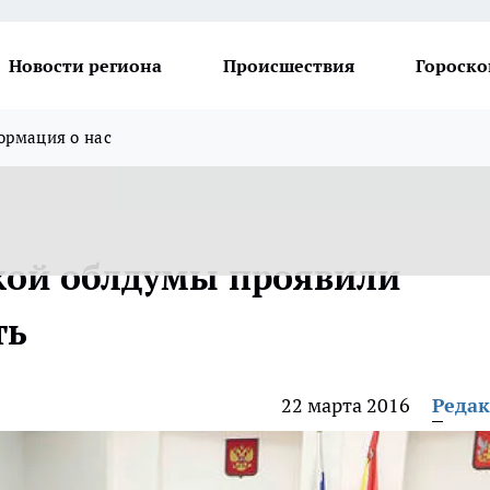
Новости региона
Происшествия
Гороско
рмация о нас
кой облдумы проявили
ть
22 марта 2016
Реда