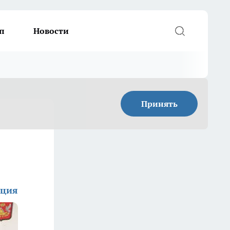
п
Новости
Принять
кция