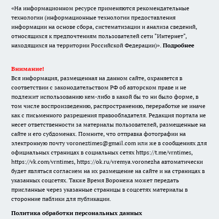
«На информационном ресурсе применяются рекомендательные
технологии (информационные технологии предоставления
информации на основе сбора, систематизации и анализа сведений,
относящихся к предпочтениям пользователей сети "Интернет",
находящихся на территории Российской Федерации)».
Подробнее
Внимание!
Вся информация, размещенная на данном сайте, охраняется в
соответствии с законодательством РФ об авторском праве и не
подлежит использованию кем-либо в какой бы то ни было форме, в
том числе воспроизведению, распространению, переработке не иначе
как с письменного разрешения правообладателя. Редакция портала не
несет ответственности за материалы пользователей, размещенные на
сайте и его субдоменах. Помните, что отправка фотографии на
электронную почту voroneztimes@gmail.com или же в сообщениях для
официальных страницах в социальных сетях
https://t.me/vrntimes
,
https://vk.com/vrntimes
,
https://ok.ru/vremya.voronezha
автоматически
будет являться согласием на их размещение на сайте и на страницах в
указанных соцсетях. Также Время Воронежа может передать
присланные через указанные страницы в соцсетях материалы в
сторонние паблики для публикации.
Политика обработки персональных данных