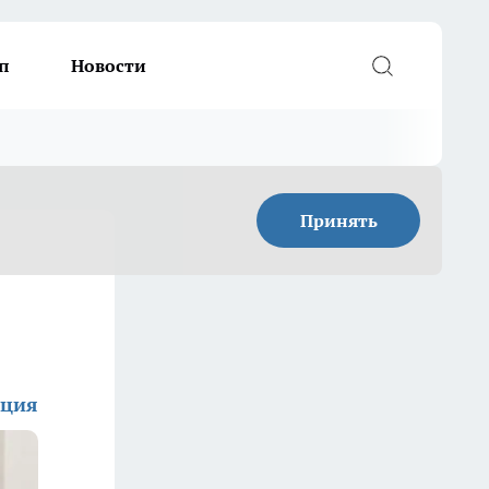
п
Новости
Принять
кция