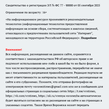
Свидетельство о регистрации ЭЛ № ФС 77 - 90000 от 05 сентября 2025
Ограничение по возрасту: 16+
«На информационном ресурсе применяются рекомендательные
технологии (информационные технологии предоставления
информации на основе сбора, систематизации и анализа сведений,
относящихся к предпочтениям пользователей сети "Интернет",
находящихся на территории Российской Федерации)».
Подробнее
Внимание!
Вся информация, размещенная на данном сайте, охраняется в
соответствии с законодательством РФ об авторском праве и не
подлежит использованию кем-либо в какой бы то ни было форме, в
том числе воспроизведению, распространению, переработке не иначе
как с письменного разрешения правообладателя. Редакция портала не
несет ответственности за материалы пользователей, размещенные на
сайте и его субдоменах. Помните, что отправка фотографии на
электронную почту voroneztimes@gmail.com или же в сообщениях для
официальных страницах в социальных сетях
https://t.me/vrntimes
,
https://vk.com/vrntimes
,
https://ok.ru/vremya.voronezha
автоматически
будет являться согласием на их размещение на сайте и на страницах в
указанных соцсетях. Также Время Воронежа может передать