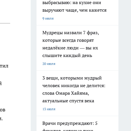
выбрасываю: на кухне они
выручают чаще, чем кажется
9 июля
Мудрецы назвали 7 фраз,
которые всегда говорят
недалёкие люди — вы их
слышите каждый день
20 июля
стил
3 вещи, которыми мудрый
й
человек никогда не делится:
слова Омара Хайяма,
актуальные спустя века
ров
13 июля
м.
Врачи предупреждают: 5
фруктов, которые тихо