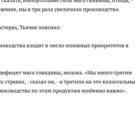
 сказать, импортозаместили мясо свинины, птицы, -
ижение, мы в три раза увеличили производство.
стерах, Ткачев пояснил:
новодства входят в число основных приоритетов в
 дефицит мяса говядины, молока. «Мы много тратим
х странах, - сказал он, - и тратили на это колоссальн
роизводства по этим продуктам особенно важно».