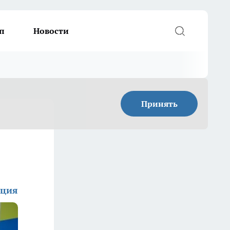
п
Новости
Принять
кция