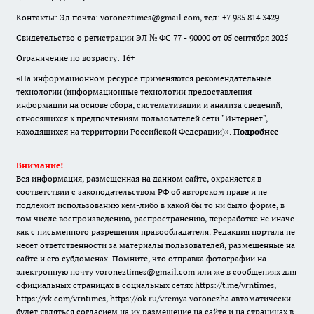
Контакты: Эл.почта: voroneztimes@gmail.com, тел: +7 985 814 3429
Свидетельство о регистрации ЭЛ № ФС 77 - 90000 от 05 сентября 2025
Ограничение по возрасту: 16+
«На информационном ресурсе применяются рекомендательные
технологии (информационные технологии предоставления
информации на основе сбора, систематизации и анализа сведений,
относящихся к предпочтениям пользователей сети "Интернет",
находящихся на территории Российской Федерации)».
Подробнее
Внимание!
Вся информация, размещенная на данном сайте, охраняется в
соответствии с законодательством РФ об авторском праве и не
подлежит использованию кем-либо в какой бы то ни было форме, в
том числе воспроизведению, распространению, переработке не иначе
как с письменного разрешения правообладателя. Редакция портала не
несет ответственности за материалы пользователей, размещенные на
сайте и его субдоменах. Помните, что отправка фотографии на
электронную почту voroneztimes@gmail.com или же в сообщениях для
официальных страницах в социальных сетях
https://t.me/vrntimes
,
https://vk.com/vrntimes
,
https://ok.ru/vremya.voronezha
автоматически
будет являться согласием на их размещение на сайте и на страницах в