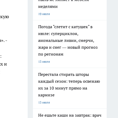
неделями
19 июля
скую
Погода "слетит с катушек" в
июле: суперциклон,
». -
аномальные ливни, смерчи,
жара и снег — новый прогноз
по регионам
:
13 июля
х и
й
Перестала стирать шторы
каждый сезон: теперь освежаю
их за 10 минут прямо на
карнизе
13 июля
Не ешьте каши на завтрак: врач