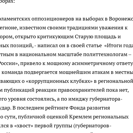
борах:
арламентских оппозиционеров на выборах в Воронеж
регионе, известном своими традициями уважения к
тором, открыто критикующим Старую площадь и
х позиций, - написал он в своей статье «Итоги года
стным в национальном масштабе политтехнологам –
оссии», привело к мощному асимметричному ответу
я команда подвергается мощнейшим атакам в местны
вающих о «коррупционных клубках» в регионально
м публикаций реакции правоохранителей пока нет,
го уровня состоялись, а по имиджу губернатора-
дар. В последнем рейтинге Фонда развития
по сути, публичной оценкой Кремлем региональных
лся в «хвост» первой группы (губернаторов-