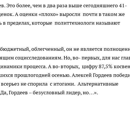
. Это более, чем в два раза выше сегодняшнего 41-
енок. А оценки «плохо» выросли почти в таком же
ись в пределах, которые политтехнологи называют
лобюджетный, облегченный, он не является полноцен
щим социсследованиям. Но, во- первых, для нас гла
динамики процесса. А во-вторых, цифру 87,5% косве
ихся прошлогодней осенью. Алексей Гордеев победи
я всерьез не спорила с итогами. Альтернативные
Да, Гордеев – безусловный лидер, но…».