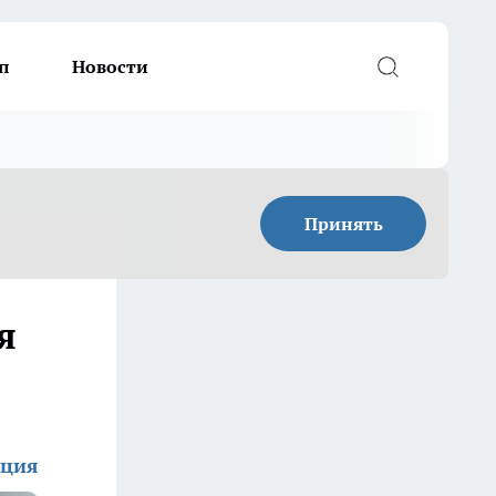
п
Новости
Принять
я
кция