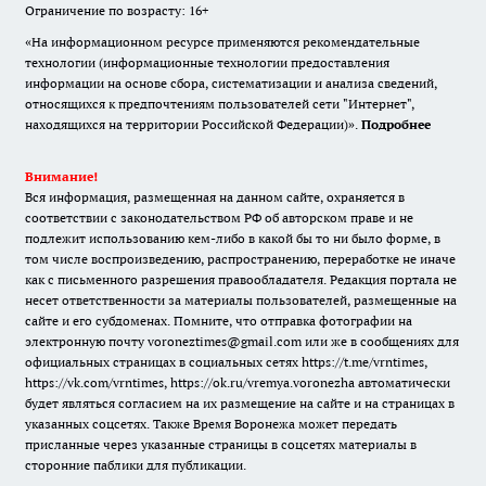
Ограничение по возрасту: 16+
«На информационном ресурсе применяются рекомендательные
технологии (информационные технологии предоставления
информации на основе сбора, систематизации и анализа сведений,
относящихся к предпочтениям пользователей сети "Интернет",
находящихся на территории Российской Федерации)».
Подробнее
Внимание!
Вся информация, размещенная на данном сайте, охраняется в
соответствии с законодательством РФ об авторском праве и не
подлежит использованию кем-либо в какой бы то ни было форме, в
том числе воспроизведению, распространению, переработке не иначе
как с письменного разрешения правообладателя. Редакция портала не
несет ответственности за материалы пользователей, размещенные на
сайте и его субдоменах. Помните, что отправка фотографии на
электронную почту voroneztimes@gmail.com или же в сообщениях для
официальных страницах в социальных сетях
https://t.me/vrntimes
,
https://vk.com/vrntimes
,
https://ok.ru/vremya.voronezha
автоматически
будет являться согласием на их размещение на сайте и на страницах в
указанных соцсетях. Также Время Воронежа может передать
присланные через указанные страницы в соцсетях материалы в
сторонние паблики для публикации.