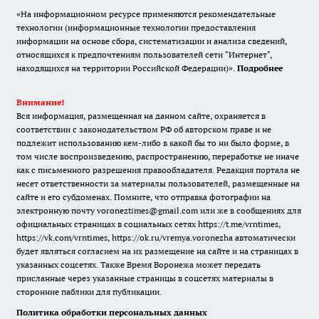
«На информационном ресурсе применяются рекомендательные
технологии (информационные технологии предоставления
информации на основе сбора, систематизации и анализа сведений,
относящихся к предпочтениям пользователей сети "Интернет",
находящихся на территории Российской Федерации)».
Подробнее
Внимание!
Вся информация, размещенная на данном сайте, охраняется в
соответствии с законодательством РФ об авторском праве и не
подлежит использованию кем-либо в какой бы то ни было форме, в
том числе воспроизведению, распространению, переработке не иначе
как с письменного разрешения правообладателя. Редакция портала не
несет ответственности за материалы пользователей, размещенные на
сайте и его субдоменах. Помните, что отправка фотографии на
электронную почту voroneztimes@gmail.com или же в сообщениях для
официальных страницах в социальных сетях
https://t.me/vrntimes
,
https://vk.com/vrntimes
,
https://ok.ru/vremya.voronezha
автоматически
будет являться согласием на их размещение на сайте и на страницах в
указанных соцсетях. Также Время Воронежа может передать
присланные через указанные страницы в соцсетях материалы в
сторонние паблики для публикации.
Политика обработки персональных данных