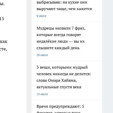
выбрасываю: на кухне они
ы.
выручают чаще, чем кажется
9 июля
 15
Мудрецы назвали 7 фраз,
которые всегда говорят
 как
недалёкие люди — вы их
слышите каждый день
сте,
20 июля
3 вещи, которыми мудрый
человек никогда не делится:
слова Омара Хайяма,
актуальные спустя века
13 июля
Врачи предупреждают: 5
фруктов, которые тихо