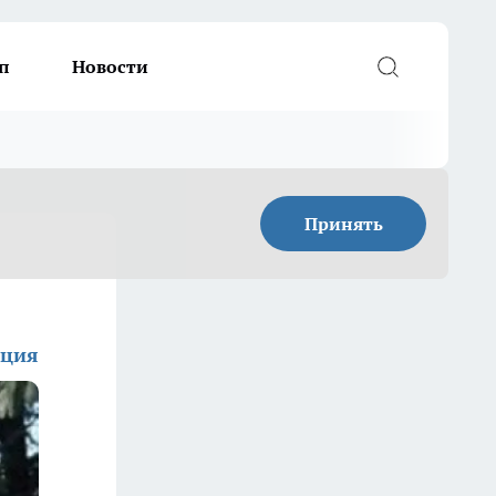
п
Новости
Принять
кция