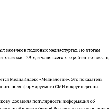
ыл замечен в подобных медиаспуртах. По итогам
 итогам мая- 29-е, и чаще всего его рейтинг от месяц
яется МедиаИндекс «Медиалогии». Это показатель
ного поля, формируемого СМИ вокруг персоны.
икову добавила популярности информация об
беде в праймериз «Единой России», о ряде неордина