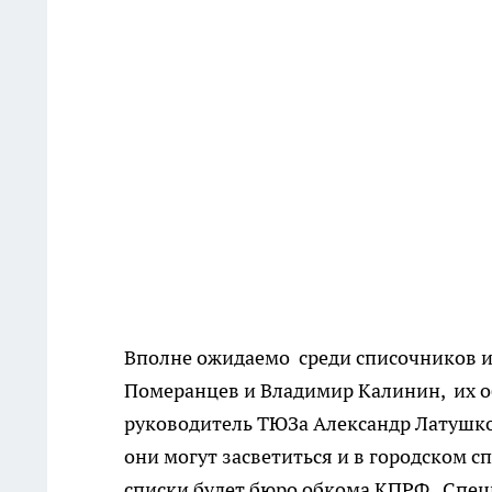
Вполне ожидаемо среди списочников 
Померанцев и Владимир Калинин, их о
руководитель ТЮЗа Александр Латушко
они могут засветиться и в городском сп
списки будет бюро обкома КПРФ. Спец