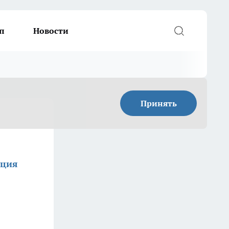
п
Новости
Принять
кция