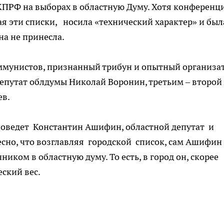
 КПРФ на выборах в областную Думу. Хотя конференц
 эти списки, носила «технический характер» и был
на не принесла.
ммунистов, признанный трибун и опытный организа
 депутат облдумы Николай Воронин, третьим – второй
ев.
оведет Константин Ашифин, областной депутат и
есно, что возглавляя городской список, сам Ашифин
ком в областную думу. То есть, в город он, скорее
еский вес.