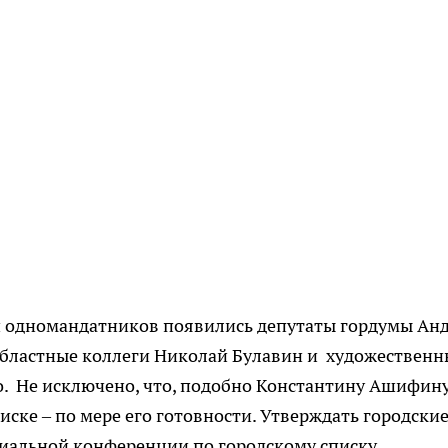
и одномандатников появились депутаты гордумы Ан
бластные коллеги Николай Булавин и художествен
. Не исключено, что, подобно Константину Ашифин
иске – по мере его готовности. Утверждать городски
иальной конференции по городскому списку