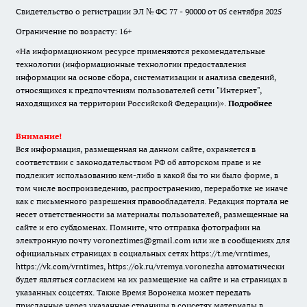
Свидетельство о регистрации ЭЛ № ФС 77 - 90000 от 05 сентября 2025
Ограничение по возрасту: 16+
«На информационном ресурсе применяются рекомендательные
технологии (информационные технологии предоставления
информации на основе сбора, систематизации и анализа сведений,
относящихся к предпочтениям пользователей сети "Интернет",
находящихся на территории Российской Федерации)».
Подробнее
Внимание!
Вся информация, размещенная на данном сайте, охраняется в
соответствии с законодательством РФ об авторском праве и не
подлежит использованию кем-либо в какой бы то ни было форме, в
том числе воспроизведению, распространению, переработке не иначе
как с письменного разрешения правообладателя. Редакция портала не
несет ответственности за материалы пользователей, размещенные на
сайте и его субдоменах. Помните, что отправка фотографии на
электронную почту voroneztimes@gmail.com или же в сообщениях для
официальных страницах в социальных сетях
https://t.me/vrntimes
,
https://vk.com/vrntimes
,
https://ok.ru/vremya.voronezha
автоматически
будет являться согласием на их размещение на сайте и на страницах в
указанных соцсетях. Также Время Воронежа может передать
присланные через указанные страницы в соцсетях материалы в