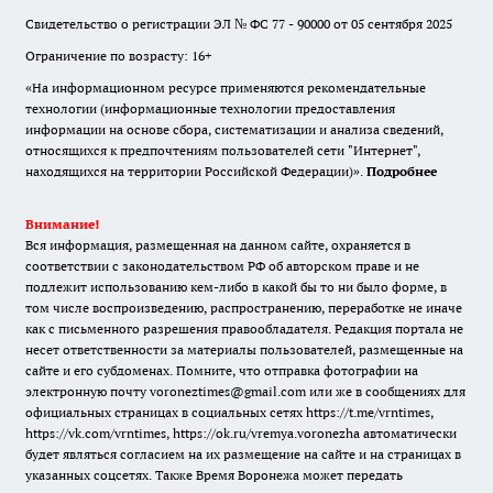
Свидетельство о регистрации ЭЛ № ФС 77 - 90000 от 05 сентября 2025
Ограничение по возрасту: 16+
«На информационном ресурсе применяются рекомендательные
технологии (информационные технологии предоставления
информации на основе сбора, систематизации и анализа сведений,
относящихся к предпочтениям пользователей сети "Интернет",
находящихся на территории Российской Федерации)».
Подробнее
Внимание!
Вся информация, размещенная на данном сайте, охраняется в
соответствии с законодательством РФ об авторском праве и не
подлежит использованию кем-либо в какой бы то ни было форме, в
том числе воспроизведению, распространению, переработке не иначе
как с письменного разрешения правообладателя. Редакция портала не
несет ответственности за материалы пользователей, размещенные на
сайте и его субдоменах. Помните, что отправка фотографии на
электронную почту voroneztimes@gmail.com или же в сообщениях для
официальных страницах в социальных сетях
https://t.me/vrntimes
,
https://vk.com/vrntimes
,
https://ok.ru/vremya.voronezha
автоматически
будет являться согласием на их размещение на сайте и на страницах в
указанных соцсетях. Также Время Воронежа может передать