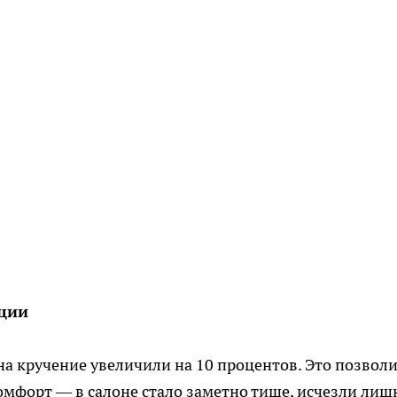
кции
на кручение увеличили на 10 процентов. Это позвол
мфорт — в салоне стало заметно тише, исчезли лиш