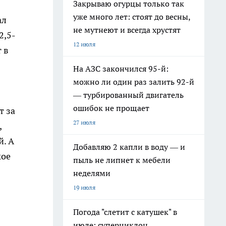
Закрываю огурцы только так
уже много лет: стоят до весны,
ал
не мутнеют и всегда хрустят
2,5-
12 июля
 в
На АЗС закончился 95-й:
можно ли один раз залить 92-й
— турбированный двигатель
ошибок не прощает
т за
27 июля
,
й. А
Добавляю 2 капли в воду — и
кое
пыль не липнет к мебели
неделями
19 июля
Погода "слетит с катушек" в
июле: суперциклон,