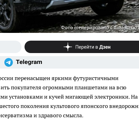
Фото сгенерировано с помощью
оссии перенасыщен яркими футуристичными
зить покупателя огромными планшетами на всю
ми установками и кучей мигающей электроники. На
 шестого поколения культового японского внедорож
серватизма и здравого смысла.