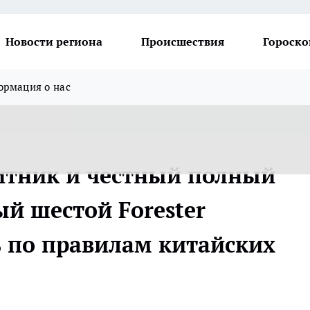
Новости региона
Происшествия
Гороско
рмация о нас
итник и честный полный
й шестой Forester
ь по правилам китайских