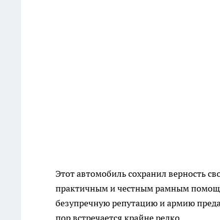
Этот автомобиль сохранил верность с
практичным и честным рамным помощн
безупречную репутацию и армию преда
пор встречается крайне редко.