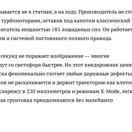
вается не в статике, а на ходу. Производитель не ст
турбомоторами, оставив под капотом классический 
гатель мощностью 185 лошадиных сил. Он работает
м и системой постоянного полного привода.
0 секунд не поражает воображение — многие
ут со светофора быстрее. Но этот внедорожник ценя
еска феноменально глотает любые дорожные дефекты
зов не раскачивается и держит траекторию как влито
клиренсу в 220 миллиметров и режимам X-Mode, лег
шая грунтовка преодолеваются без малейшего