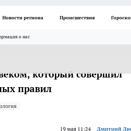
Новости региона
Происшествия
Гороско
рмация о нас
овеком, который совершил
вных правил
ология
19 мая 11:24
Дмитрий Дю