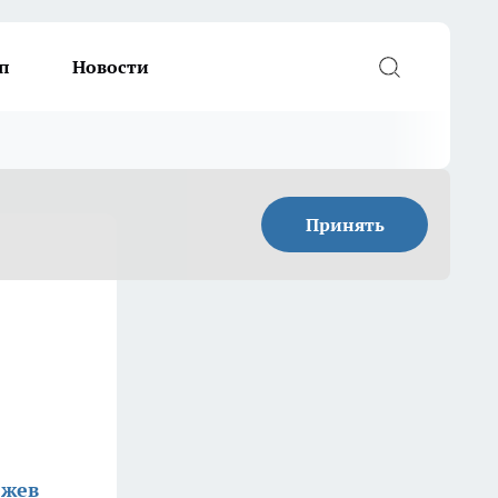
п
Новости
Принять
жев