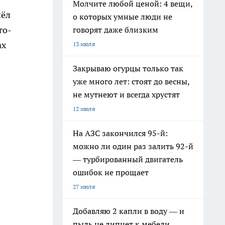
Молчите любой ценой: 4 вещи,
чёл
о которых умные люди не
то-
говорят даже близким
ах
13 июля
Закрываю огурцы только так
уже много лет: стоят до весны,
не мутнеют и всегда хрустят
12 июля
На АЗС закончился 95-й:
можно ли один раз залить 92-й
— турбированный двигатель
ошибок не прощает
27 июля
Добавляю 2 капли в воду — и
пыль не липнет к мебели