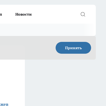
п
Новости
Принять
жев