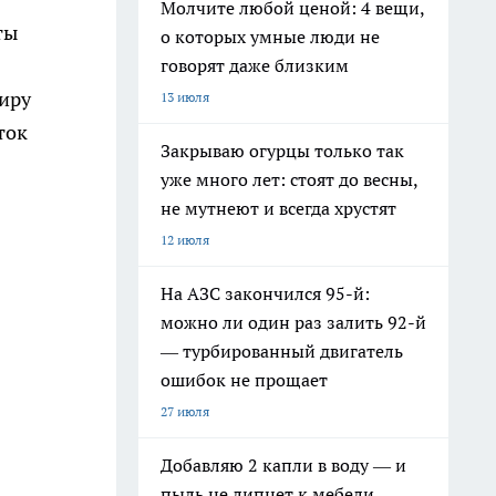
Молчите любой ценой: 4 вещи,
ты
о которых умные люди не
говорят даже близким
тиру
13 июля
ток
Закрываю огурцы только так
уже много лет: стоят до весны,
не мутнеют и всегда хрустят
12 июля
На АЗС закончился 95-й:
можно ли один раз залить 92-й
— турбированный двигатель
ошибок не прощает
27 июля
Добавляю 2 капли в воду — и
пыль не липнет к мебели