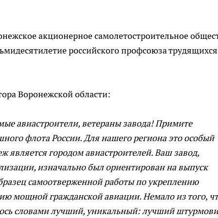
ронежское акционерное самолетостроительное общес
сьмидесятилетие российского профсоюза трудящихся
тора Воронежской области:
ые авиастроители, ветераны завода! Примите
ного флота России. Для нашего региона это особый
еж является городом авиастроителей. Ваш завод,
лизации, изначально был ориентирован на выпуск
образец самоотверженной работы по укреплению
ию мощной гражданской авиации. Немало из того, ч
лось словами лучший, уникальный: лучший штурмов