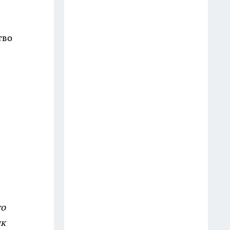
выбрасываю: на кухне они
выручают чаще, чем кажется
9 июля
тво
Мудрецы назвали 7 фраз,
которые всегда говорят
недалёкие люди — вы их
слышите каждый день
20 июля
3 вещи, которыми мудрый
человек никогда не делится:
слова Омара Хайяма,
актуальные спустя века
13 июля
то
Врачи предупреждают: 5
ик
фруктов, которые тихо