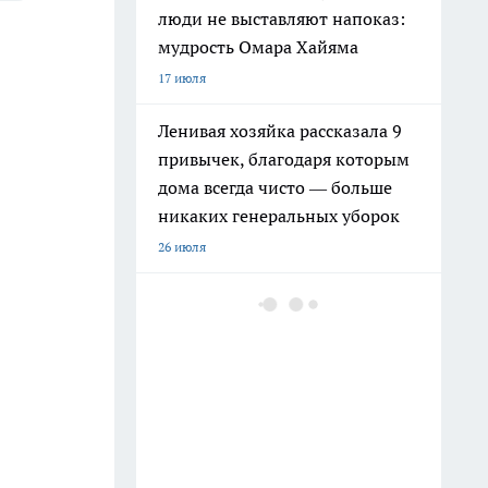
люди не выставляют напоказ:
мудрость Омара Хайяма
17 июля
Ленивая хозяйка рассказала 9
привычек, благодаря которым
дома всегда чисто — больше
никаких генеральных уборок
26 июля
Почему сил нет даже после
отдыха: Борис Пастернак
ответил на этот вопрос очень
точно
20 июля
Крышки от бутылок больше не