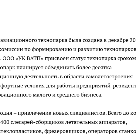
виационного технопарка была создана в декабре 2
 комиссии по формированию и развитию технопарко
г. ООО «УК ВАТП» присвоен статус технопарка сроком
опарк планирует объединить более десятка
ионную деятельность в области самолетостроения.
фортные условия для работы предприятий-резидент
овационного малого и среднего бизнеса.
годня – привлечение новых специалистов. Всего до к
 400 слесарей-сборщиков летательных аппаратов,
теклопластиков, фрезеровщиков, операторов станко