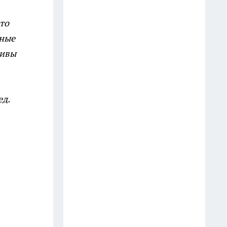
разрушают мозг — и 5,
то
которые спасают от деменции
ьные
14 июля
тивы
Далай-лама назвал 5 вещей,
которые забирают у женщины
счастье: многие делают это
ед.
годами
10 июля
Готовлю сочный салат из
молодой капусты всего за 5
минут: хруст на весь дом —
миска пустеет мгновенно
28 июля
Инспектор попросил показать