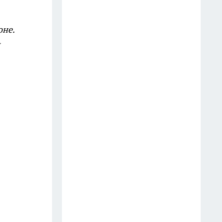
Молчите любой ценой: 4 вещи,
о которых умные люди не
оне.
говорят даже близким
13 июля
Закрываю огурцы только так
уже много лет: стоят до весны,
не мутнеют и всегда хрустят
12 июля
На АЗС закончился 95-й:
можно ли один раз залить 92-й
— турбированный двигатель
ошибок не прощает
27 июля
Добавляю 2 капли в воду — и
пыль не липнет к мебели