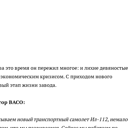
за это время он пережил многое: и лихие девяностые
 экономическим кризисом. С приходом нового
вый этап жизни завода.
тор ВАСО:
атываем новый транспортный самолет Ил-112, немало
 том, что мы развиваемся. Сейчас мы работаем по