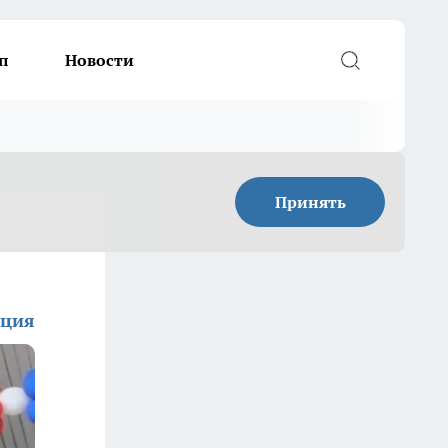
п
Новости
Принять
кция