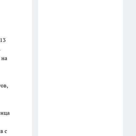
неделями
19 июля
Погода "слетит с катушек" в
июле: суперциклон,
013
аномальные ливни, смерчи,
в
жара и снег — новый прогноз
 на
по регионам
13 июля
ов,
Перестала стирать шторы
каждый сезон: теперь освежаю
их за 10 минут прямо на
карнизе
онца
13 июля
в с
Не ешьте каши на завтрак: врач