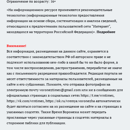
Ограничение по возрасту: 16+
«На информационном ресурсе применяются рекомендательные
технологии (информационные технологии предоставления
информации на основе сбора, систематизации и анализа сведений,
относящихся к предпочтениям пользователей сети "Интернет",
находящихся на территории Российской Федерации)».
Подробнее
Внимание!
Вся информация, размещенная на данном сайте, охраняется в
соответствии с законодательством РФ об авторском праве и не
подлежит использованию кем-либо в какой бы то ни было форме, в
том числе воспроизведению, распространению, переработке не иначе
как с письменного разрешения правообладателя. Редакция портала не
несет ответственности за материалы пользователей, размещенные на
сайте и его субдоменах. Помните, что отправка фотографии на
электронную почту voroneztimes@gmail.com или же в сообщениях для
официальных страницах в социальных сетях
https://t.me/vrntimes
,
https://vk.com/vrntimes
,
https://ok.ru/vremya.voronezha
автоматически
будет являться согласием на их размещение на сайте и на страницах в
указанных соцсетях. Также Время Воронежа может передать
присланные через указанные страницы в соцсетях материалы в
сторонние паблики для публикации.