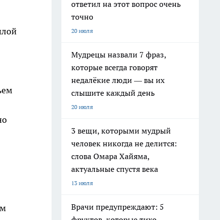
ответил на этот вопрос очень
точно
шлой
20 июля
Мудрецы назвали 7 фраз,
которые всегда говорят
недалёкие люди — вы их
ьем
слышите каждый день
20 июля
но
3 вещи, которыми мудрый
человек никогда не делится:
слова Омара Хайяма,
актуальные спустя века
13 июля
Врачи предупреждают: 5
ом
фруктов, которые тихо