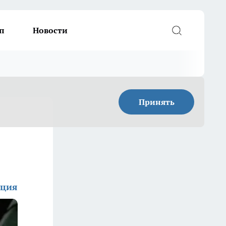
п
Новости
Принять
кция