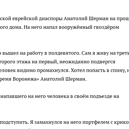
жской еврейской диаспоры Анатолий Шерман на про
ного дома. На него напал вооружённый гвоздёром
чно вышел на работу в полдевятого. Сам я живу на трет
второго этажа на первый, неожиданно подвергся
еловек видимо промахнулся. Хотел попасть в спину, 
 «Время Воронежа» Анатолий Шерман.
напавшего на него человека в своём подъезде на
 подступить. Я замахнулся на него портфелем с крик