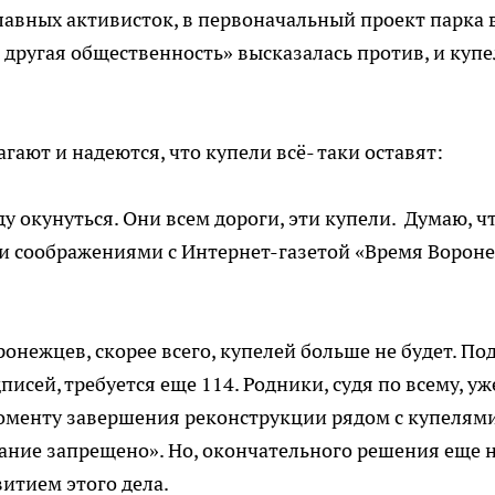
лавных активисток, в первоначальный проект парка 
 другая общественность» высказалась против, и куп
гают и надеются, что купели всё- таки оставят:
ду окунуться. Они всем дороги, эти купели. Думаю, ч
ми соображениями с Интернет-газетой «Время Ворон
онежцев, скорее всего, купелей больше не будет. По
исей, требуется еще 114. Родники, судя по всему, уж
моменту завершения реконструкции рядом с купелям
ание запрещено». Но, окончательного решения еще н
витием этого дела.