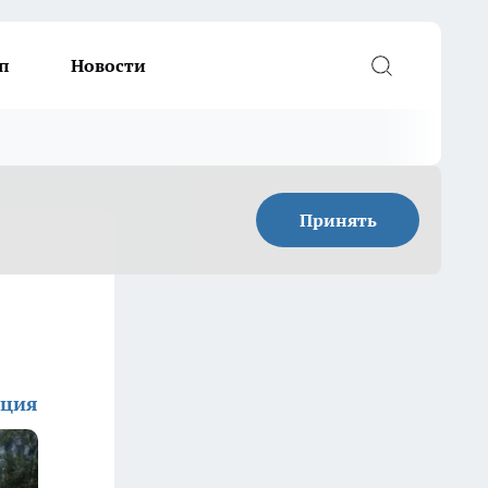
п
Новости
Принять
кция