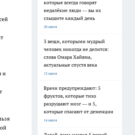
которые всегда говорят
недалёкие люди — вы их
слышите каждый день
сей
20 июля
ат
3 вещи, которыми мудрый
человек никогда не делится:
слова Омара Хайяма,
актуальные спустя века
и и
13 июля
Врачи предупреждают: 5
т
фруктов, которые тихо
разрушают мозг — и 5,
которые спасают от деменции
льзя
14 июля
кой
Далай-лама назвал 5 вещей,