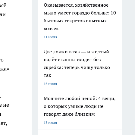
Оказывается, хозяйственное
всё
мыло умеет гораздо больше: 10
ели
бытовых секретов опытных
хозяек
11 июля
Две ложки в таз — и жёлтый
то
налёт с ванны сходит без
скребка: теперь чищу только
ежа»
так
16 июля
д
Молчите любой ценой: 4 вещи,
е не
о которых умные люди не
и
говорят даже близким
ет,
13 июля