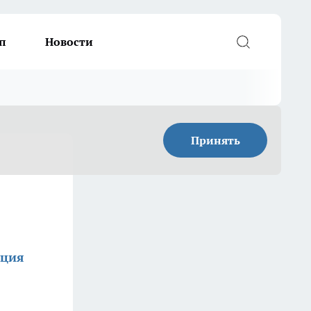
п
Новости
Принять
кция