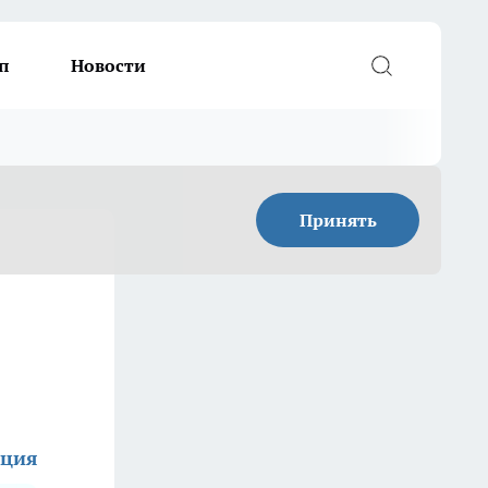
п
Новости
Принять
кция