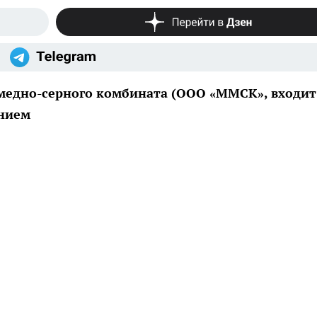
медно-серного комбината (ООО «ММСК», входит
ением