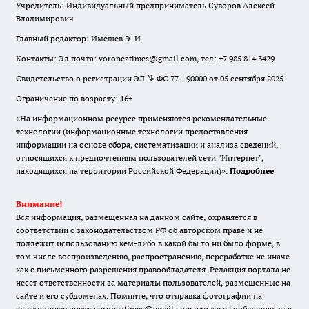
Учредитель: Индивидуальный предприниматель Суворов Алексей
Владимирович
Главный редактор: Имешев Э. И.
Контакты: Эл.почта: voroneztimes@gmail.com, тел: +7 985 814 3429
Свидетельство о регистрации ЭЛ № ФС 77 - 90000 от 05 сентября 2025
Ограничение по возрасту: 16+
«На информационном ресурсе применяются рекомендательные
технологии (информационные технологии предоставления
информации на основе сбора, систематизации и анализа сведений,
относящихся к предпочтениям пользователей сети "Интернет",
находящихся на территории Российской Федерации)».
Подробнее
Внимание!
Вся информация, размещенная на данном сайте, охраняется в
соответствии с законодательством РФ об авторском праве и не
подлежит использованию кем-либо в какой бы то ни было форме, в
том числе воспроизведению, распространению, переработке не иначе
как с письменного разрешения правообладателя. Редакция портала не
несет ответственности за материалы пользователей, размещенные на
сайте и его субдоменах. Помните, что отправка фотографии на
электронную почту voroneztimes@gmail.com или же в сообщениях для