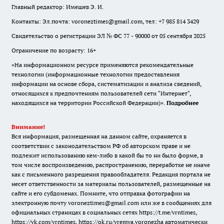
Главный редактор: Имешев Э. И.
Контакты: Эл.почта: voroneztimes@gmail.com, тел: +7 985 814 3429
Свидетельство о регистрации ЭЛ № ФС 77 - 90000 от 05 сентября 2025
Ограничение по возрасту: 16+
«На информационном ресурсе применяются рекомендательные
технологии (информационные технологии предоставления
информации на основе сбора, систематизации и анализа сведений,
относящихся к предпочтениям пользователей сети "Интернет",
находящихся на территории Российской Федерации)».
Подробнее
Внимание!
Вся информация, размещенная на данном сайте, охраняется в
соответствии с законодательством РФ об авторском праве и не
подлежит использованию кем-либо в какой бы то ни было форме, в
том числе воспроизведению, распространению, переработке не иначе
как с письменного разрешения правообладателя. Редакция портала не
несет ответственности за материалы пользователей, размещенные на
сайте и его субдоменах. Помните, что отправка фотографии на
электронную почту voroneztimes@gmail.com или же в сообщениях для
официальных страницах в социальных сетях
https://t.me/vrntimes
,
https://vk.com/vrntimes
,
https://ok.ru/vremya.voronezha
автоматически