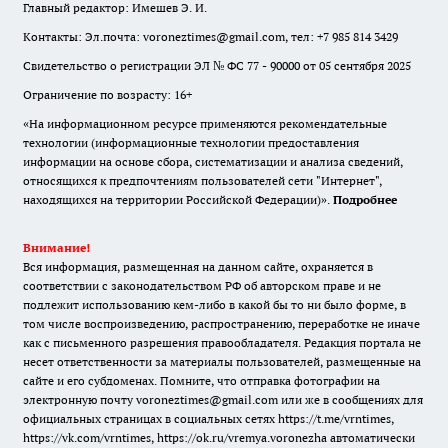
Главный редактор: Имешев Э. И.
Контакты: Эл.почта: voroneztimes@gmail.com, тел: +7 985 814 3429
Свидетельство о регистрации ЭЛ № ФС 77 - 90000 от 05 сентября 2025
Ограничение по возрасту: 16+
«На информационном ресурсе применяются рекомендательные
технологии (информационные технологии предоставления
информации на основе сбора, систематизации и анализа сведений,
относящихся к предпочтениям пользователей сети "Интернет",
находящихся на территории Российской Федерации)».
Подробнее
Внимание!
Вся информация, размещенная на данном сайте, охраняется в
соответствии с законодательством РФ об авторском праве и не
подлежит использованию кем-либо в какой бы то ни было форме, в
том числе воспроизведению, распространению, переработке не иначе
как с письменного разрешения правообладателя. Редакция портала не
несет ответственности за материалы пользователей, размещенные на
сайте и его субдоменах. Помните, что отправка фотографии на
электронную почту voroneztimes@gmail.com или же в сообщениях для
официальных страницах в социальных сетях
https://t.me/vrntimes
,
https://vk.com/vrntimes
,
https://ok.ru/vremya.voronezha
автоматически