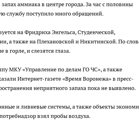
 запах аммиака в центре города. За час с половины
ую службу поступило много обращений.
вуется на Фридриха Энгельса, Студенческой,
и, а также на Плехановской и Никитинской. По сло
 в горле, и слезятся глаза.
ппу МКУ «Управление по делам ГО ЧС», а также
казали Интернет-газете «Время Воронежа» в пресс-
ространения неприятного запаха пока не выявлено.
нные и ливневые системы, а также объекты экономи
спотребнадзор взял пробы воздуха.