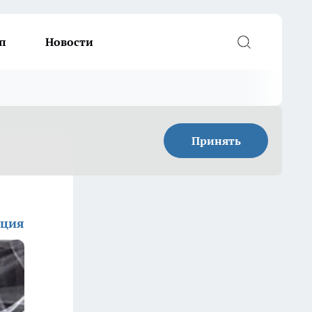
п
Новости
Принять
кция