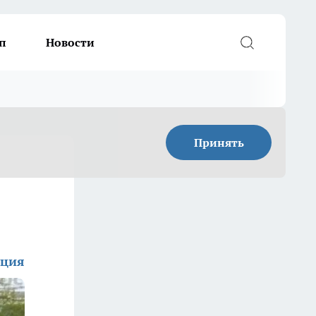
п
Новости
Принять
кция