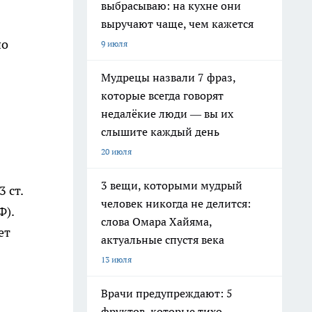
выбрасываю: на кухне они
выручают чаще, чем кажется
по
9 июля
Мудрецы назвали 7 фраз,
которые всегда говорят
недалёкие люди — вы их
слышите каждый день
20 июля
3 вещи, которыми мудрый
 ст.
человек никогда не делится:
Ф).
слова Омара Хайяма,
ет
актуальные спустя века
13 июля
Врачи предупреждают: 5
фруктов, которые тихо