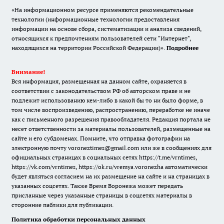
«На информационном ресурсе применяются рекомендательные
технологии (информационные технологии предоставления
информации на основе сбора, систематизации и анализа сведений,
относящихся к предпочтениям пользователей сети "Интернет",
находящихся на территории Российской Федерации)».
Подробнее
Внимание!
Вся информация, размещенная на данном сайте, охраняется в
соответствии с законодательством РФ об авторском праве и не
подлежит использованию кем-либо в какой бы то ни было форме, в
том числе воспроизведению, распространению, переработке не иначе
как с письменного разрешения правообладателя. Редакция портала не
несет ответственности за материалы пользователей, размещенные на
сайте и его субдоменах. Помните, что отправка фотографии на
электронную почту voroneztimes@gmail.com или же в сообщениях для
официальных страницах в социальных сетях
https://t.me/vrntimes
,
https://vk.com/vrntimes
,
https://ok.ru/vremya.voronezha
автоматически
будет являться согласием на их размещение на сайте и на страницах в
указанных соцсетях. Также Время Воронежа может передать
присланные через указанные страницы в соцсетях материалы в
сторонние паблики для публикации.
Политика обработки персональных данных