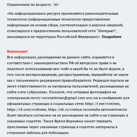
Ограничение по возрасту: 16+
«На информационном ресурсе применяются рекомендательные
технологии (информационные технологии предоставления
информации на основе сбора, систематизации и анализа сведений,
относящихся к предпочтениям пользователей сети "Интернет",
находящихся на территории Российской Федерации)».
Подробнее
Внимание!
Вся информация, размещенная на данном сайте, охраняется в
соответствии с законодательством РФ об авторском праве и не
подлежит использованию кем-либо в какой бы то ни было форме, в
том числе воспроизведению, распространению, переработке не иначе
как с письменного разрешения правообладателя. Редакция портала не
несет ответственности за материалы пользователей, размещенные на
сайте и его субдоменах. Помните, что отправка фотографии на
электронную почту voroneztimes@gmail.com или же в сообщениях для
официальных страницах в социальных сетях
https://t.me/vrntimes
,
https://vk.com/vrntimes
,
https://ok.ru/vremya.voronezha
автоматически
будет являться согласием на их размещение на сайте и на страницах в
указанных соцсетях. Также Время Воронежа может передать
присланные через указанные страницы в соцсетях материалы в
сторонние паблики для публикации.