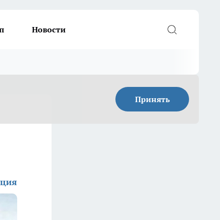
п
Новости
Принять
кция