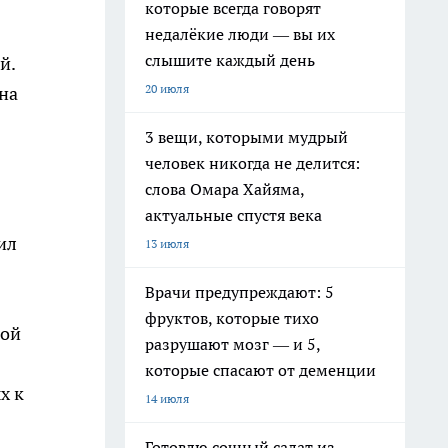
которые всегда говорят
недалёкие люди — вы их
слышите каждый день
й.
20 июля
на
3 вещи, которыми мудрый
человек никогда не делится:
слова Омара Хайяма,
актуальные спустя века
ил
13 июля
Врачи предупреждают: 5
фруктов, которые тихо
вой
разрушают мозг — и 5,
которые спасают от деменции
х к
14 июля
Готовлю сочный салат из