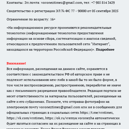
Контакты: Эл.почта: voroneztimes@gmail.com, тел: +7 985 814 3429
Свидетельство о регистрации ЭЛ № ФС 77 - 90000 от 05 сентября 2025
Ограничение по возрасту: 16+
«На информационном ресурсе применяются рекомендательные
технологии (информационные технологии предоставления
информации на основе сбора, систематизации и анализа сведений,
относящихся к предпочтениям пользователей сети "Интернет",
находящихся на территории Российской Федерации)».
Подробнее
Внимание!
Вся информация, размещенная на данном сайте, охраняется в
соответствии с законодательством РФ об авторском праве и не
подлежит использованию кем-либо в какой бы то ни было форме, в
том числе воспроизведению, распространению, переработке не иначе
как с письменного разрешения правообладателя. Редакция портала не
несет ответственности за материалы пользователей, размещенные на
сайте и его субдоменах. Помните, что отправка фотографии на
электронную почту voroneztimes@gmail.com или же в сообщениях для
официальных страницах в социальных сетях
https://t.me/vrntimes
,
https://vk.com/vrntimes
,
https://ok.ru/vremya.voronezha
автоматически
будет являться согласием на их размещение на сайте и на страницах в
указанных соцсетях. Также Время Воронежа может передать