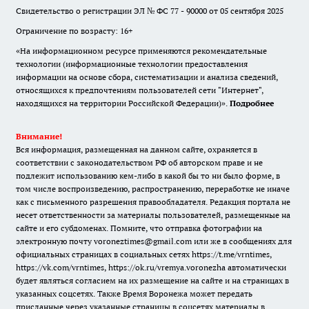
Свидетельство о регистрации ЭЛ № ФС 77 - 90000 от 05 сентября 2025
Ограничение по возрасту: 16+
«На информационном ресурсе применяются рекомендательные
технологии (информационные технологии предоставления
информации на основе сбора, систематизации и анализа сведений,
относящихся к предпочтениям пользователей сети "Интернет",
находящихся на территории Российской Федерации)».
Подробнее
Внимание!
Вся информация, размещенная на данном сайте, охраняется в
соответствии с законодательством РФ об авторском праве и не
подлежит использованию кем-либо в какой бы то ни было форме, в
том числе воспроизведению, распространению, переработке не иначе
как с письменного разрешения правообладателя. Редакция портала не
несет ответственности за материалы пользователей, размещенные на
сайте и его субдоменах. Помните, что отправка фотографии на
электронную почту voroneztimes@gmail.com или же в сообщениях для
официальных страницах в социальных сетях
https://t.me/vrntimes
,
https://vk.com/vrntimes
,
https://ok.ru/vremya.voronezha
автоматически
будет являться согласием на их размещение на сайте и на страницах в
указанных соцсетях. Также Время Воронежа может передать
присланные через указанные страницы в соцсетях материалы в