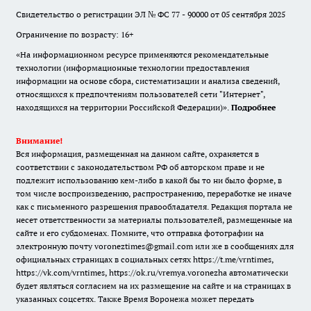
Свидетельство о регистрации ЭЛ № ФС 77 - 90000 от 05 сентября 2025
Ограничение по возрасту: 16+
«На информационном ресурсе применяются рекомендательные
технологии (информационные технологии предоставления
информации на основе сбора, систематизации и анализа сведений,
относящихся к предпочтениям пользователей сети "Интернет",
находящихся на территории Российской Федерации)».
Подробнее
Внимание!
Вся информация, размещенная на данном сайте, охраняется в
соответствии с законодательством РФ об авторском праве и не
подлежит использованию кем-либо в какой бы то ни было форме, в
том числе воспроизведению, распространению, переработке не иначе
как с письменного разрешения правообладателя. Редакция портала не
несет ответственности за материалы пользователей, размещенные на
сайте и его субдоменах. Помните, что отправка фотографии на
электронную почту voroneztimes@gmail.com или же в сообщениях для
официальных страницах в социальных сетях
https://t.me/vrntimes
,
https://vk.com/vrntimes
,
https://ok.ru/vremya.voronezha
автоматически
будет являться согласием на их размещение на сайте и на страницах в
указанных соцсетях. Также Время Воронежа может передать