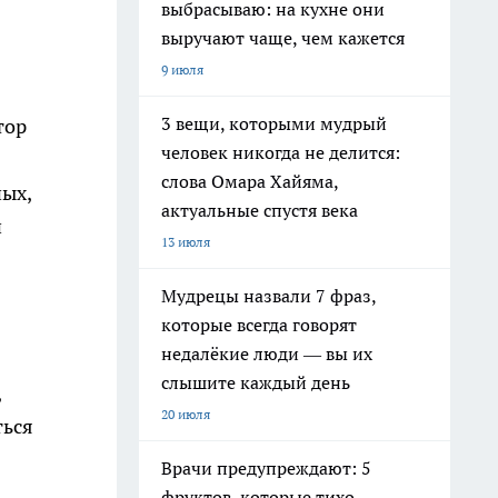
выбрасываю: на кухне они
выручают чаще, чем кажется
9 июля
3 вещи, которыми мудрый
тор
человек никогда не делится:
слова Омара Хайяма,
ных,
актуальные спустя века
н
13 июля
Мудрецы назвали 7 фраз,
которые всегда говорят
недалёкие люди — вы их
слышите каждый день
,
20 июля
ться
Врачи предупреждают: 5
фруктов, которые тихо