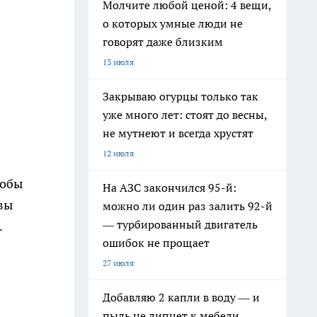
Молчите любой ценой: 4 вещи,
о которых умные люди не
говорят даже близким
13 июля
Закрываю огурцы только так
уже много лет: стоят до весны,
не мутнеют и всегда хрустят
12 июля
тобы
На АЗС закончился 95-й:
вы
можно ли один раз залить 92-й
— турбированный двигатель
.
ошибок не прощает
27 июля
Добавляю 2 капли в воду — и
пыль не липнет к мебели