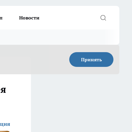
п
Новости
Принять
ея
кция