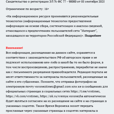
Свидетельство о регистрации ЭЛ № ФС 77 - 90000 от 05 сентября 2025
Ограничение по возрасту: 16+
«На информационном ресурсе применяются рекомендательные
технологии (информационные технологии предоставления
информации на основе сбора, систематизации и анализа сведений,
относящихся к предпочтениям пользователей сети "Интернет",
находящихся на территории Российской Федерации)».
Подробнее
Внимание!
Вся информация, размещенная на данном сайте, охраняется в
соответствии с законодательством РФ об авторском праве и не
подлежит использованию кем-либо в какой бы то ни было форме, в
том числе воспроизведению, распространению, переработке не иначе
как с письменного разрешения правообладателя. Редакция портала не
несет ответственности за материалы пользователей, размещенные на
сайте и его субдоменах. Помните, что отправка фотографии на
электронную почту voroneztimes@gmail.com или же в сообщениях для
официальных страницах в социальных сетях
https://t.me/vrntimes
,
https://vk.com/vrntimes
,
https://ok.ru/vremya.voronezha
автоматически
будет являться согласием на их размещение на сайте и на страницах в
указанных соцсетях. Также Время Воронежа может передать
присланные через указанные страницы в соцсетях материалы в