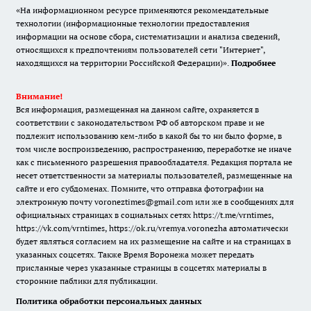
«На информационном ресурсе применяются рекомендательные
технологии (информационные технологии предоставления
информации на основе сбора, систематизации и анализа сведений,
относящихся к предпочтениям пользователей сети "Интернет",
находящихся на территории Российской Федерации)».
Подробнее
Внимание!
Вся информация, размещенная на данном сайте, охраняется в
соответствии с законодательством РФ об авторском праве и не
подлежит использованию кем-либо в какой бы то ни было форме, в
том числе воспроизведению, распространению, переработке не иначе
как с письменного разрешения правообладателя. Редакция портала не
несет ответственности за материалы пользователей, размещенные на
сайте и его субдоменах. Помните, что отправка фотографии на
электронную почту voroneztimes@gmail.com или же в сообщениях для
официальных страницах в социальных сетях
https://t.me/vrntimes
,
https://vk.com/vrntimes
,
https://ok.ru/vremya.voronezha
автоматически
будет являться согласием на их размещение на сайте и на страницах в
указанных соцсетях. Также Время Воронежа может передать
присланные через указанные страницы в соцсетях материалы в
сторонние паблики для публикации.
Политика обработки персональных данных