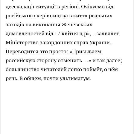
деескалації ситуації в регіоні. Очікуємо від
російського керівництва вжиття реальних
заходів на виконання Женевських
домовленостей від 17 квітня ц.р», - заявляет
Міністерство закордонних справ України.
Переводится это просто: «Призываем
российскую сторону отменить …» и так далее;
большинство читателей легко поймёт, о чём
речь. В общем, почти ультиматум.