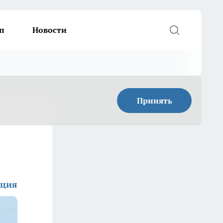
п
Новости
Принять
кция