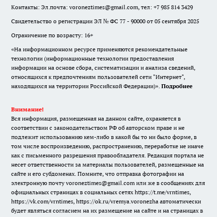
Контакты: Эл.почта: voroneztimes@gmail.com, тел: +7 985 814 3429
Свидетельство о регистрации ЭЛ № ФС 77 - 90000 от 05 сентября 2025
Ограничение по возрасту: 16+
«На информационном ресурсе применяются рекомендательные
технологии (информационные технологии предоставления
информации на основе сбора, систематизации и анализа сведений,
относящихся к предпочтениям пользователей сети "Интернет",
находящихся на территории Российской Федерации)».
Подробнее
Внимание!
Вся информация, размещенная на данном сайте, охраняется в
соответствии с законодательством РФ об авторском праве и не
подлежит использованию кем-либо в какой бы то ни было форме, в
том числе воспроизведению, распространению, переработке не иначе
как с письменного разрешения правообладателя. Редакция портала не
несет ответственности за материалы пользователей, размещенные на
сайте и его субдоменах. Помните, что отправка фотографии на
электронную почту voroneztimes@gmail.com или же в сообщениях для
официальных страницах в социальных сетях
https://t.me/vrntimes
,
https://vk.com/vrntimes
,
https://ok.ru/vremya.voronezha
автоматически
будет являться согласием на их размещение на сайте и на страницах в