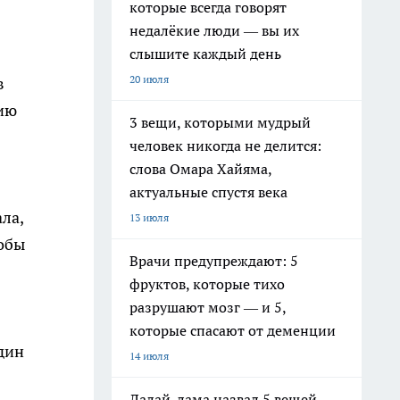
которые всегда говорят
недалёкие люди — вы их
слышите каждый день
20 июля
в
цию
3 вещи, которыми мудрый
человек никогда не делится:
слова Омара Хайяма,
актуальные спустя века
ла,
13 июля
кобы
Врачи предупреждают: 5
фруктов, которые тихо
разрушают мозг — и 5,
которые спасают от деменции
один
14 июля
Далай-лама назвал 5 вещей,