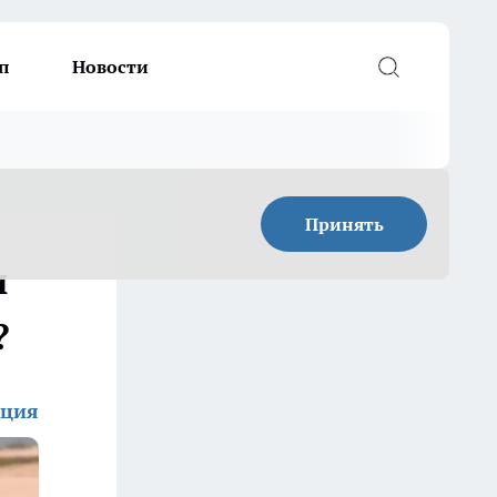
п
Новости
Принять
и
?
кция