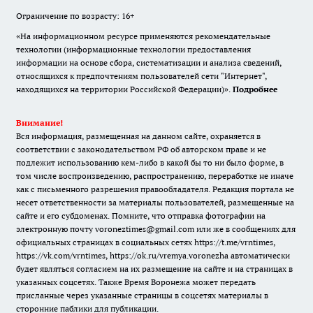
Ограничение по возрасту: 16+
«На информационном ресурсе применяются рекомендательные
технологии (информационные технологии предоставления
информации на основе сбора, систематизации и анализа сведений,
относящихся к предпочтениям пользователей сети "Интернет",
находящихся на территории Российской Федерации)».
Подробнее
Внимание!
Вся информация, размещенная на данном сайте, охраняется в
соответствии с законодательством РФ об авторском праве и не
подлежит использованию кем-либо в какой бы то ни было форме, в
том числе воспроизведению, распространению, переработке не иначе
как с письменного разрешения правообладателя. Редакция портала не
несет ответственности за материалы пользователей, размещенные на
сайте и его субдоменах. Помните, что отправка фотографии на
электронную почту voroneztimes@gmail.com или же в сообщениях для
официальных страницах в социальных сетях
https://t.me/vrntimes
,
https://vk.com/vrntimes
,
https://ok.ru/vremya.voronezha
автоматически
будет являться согласием на их размещение на сайте и на страницах в
указанных соцсетях. Также Время Воронежа может передать
присланные через указанные страницы в соцсетях материалы в
сторонние паблики для публикации.