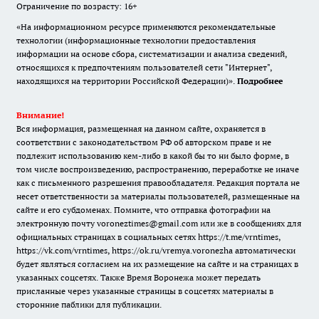
Ограничение по возрасту: 16+
«На информационном ресурсе применяются рекомендательные
технологии (информационные технологии предоставления
информации на основе сбора, систематизации и анализа сведений,
относящихся к предпочтениям пользователей сети "Интернет",
находящихся на территории Российской Федерации)».
Подробнее
Внимание!
Вся информация, размещенная на данном сайте, охраняется в
соответствии с законодательством РФ об авторском праве и не
подлежит использованию кем-либо в какой бы то ни было форме, в
том числе воспроизведению, распространению, переработке не иначе
как с письменного разрешения правообладателя. Редакция портала не
несет ответственности за материалы пользователей, размещенные на
сайте и его субдоменах. Помните, что отправка фотографии на
электронную почту voroneztimes@gmail.com или же в сообщениях для
официальных страницах в социальных сетях
https://t.me/vrntimes
,
https://vk.com/vrntimes
,
https://ok.ru/vremya.voronezha
автоматически
будет являться согласием на их размещение на сайте и на страницах в
указанных соцсетях. Также Время Воронежа может передать
присланные через указанные страницы в соцсетях материалы в
сторонние паблики для публикации.