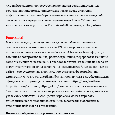
«На информационном ресурсе применяются рекомендательные
технологии (информационные технологии предоставления
информации на основе сбора, систематизации и анализа сведений,
относящихся к предпочтениям пользователей сети "Интернет",
находящихся на территории Российской Федерации)».
Подробнее
Внимание!
Вся информация, размещенная на данном сайте, охраняется в
соответствии с законодательством РФ об авторском праве и не
подлежит использованию кем-либо в какой бы то ни было форме, в
том числе воспроизведению, распространению, переработке не иначе
как с письменного разрешения правообладателя. Редакция портала не
несет ответственности за материалы пользователей, размещенные на
сайте и его субдоменах. Помните, что отправка фотографии на
электронную почту voroneztimes@gmail.com или же в сообщениях для
официальных страницах в социальных сетях
https://t.me/vrntimes
,
https://vk.com/vrntimes
,
https://ok.ru/vremya.voronezha
автоматически
будет являться согласием на их размещение на сайте и на страницах в
указанных соцсетях. Также Время Воронежа может передать
присланные через указанные страницы в соцсетях материалы в
сторонние паблики для публикации.
Политика обработки персональных данных