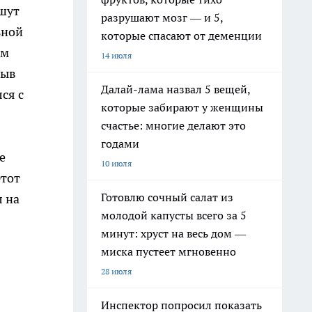
ишут
разрушают мозг — и 5,
ьной
которые спасают от деменции
ам
14 июля
зыв
Далай-лама назвал 5 вещей,
ся с
которые забирают у женщины
счастье: многие делают это
годами
е
10 июля
Этот
Готовлю сочный салат из
л на
молодой капусты всего за 5
минут: хруст на весь дом —
миска пустеет мгновенно
28 июля
Инспектор попросил показать