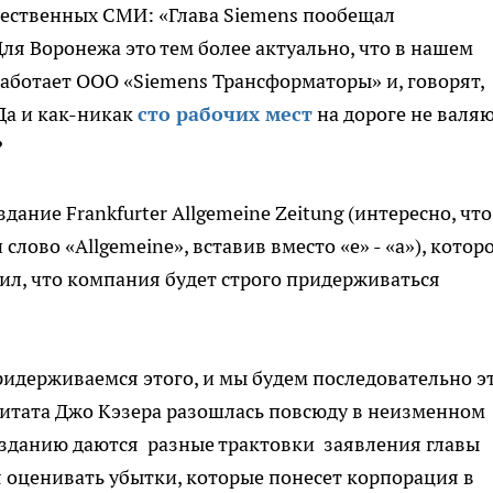
чественных СМИ: «Глава Siemens пообещал
ля Воронежа это тем более актуально, что в нашем
аботает ООО «Siemens Трансформаторы» и, говорят,
Да и как-никак
сто рабочих мест
на дороге не валяю
?
ание Frankfurter Allgemeine Zeitung (интересно, что
лово «Allgemeine», вставив вместо «е» - «а»), котор
вил, что компания будет строго придерживаться
идерживаемся этого, и мы будем последовательно э
 цитата Джо Кэзера разошлась повсюду в неизменном
к изданию даются разные трактовки заявления главы
 оценивать убытки, которые понесет корпорация в