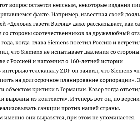
этот вопрос остается неясным, некоторые издания п
свершившемся факте. Например, известная своей лоял
 «Деловая газета Взгляд» даже рассказывает, как с
м со стороны соотечественников за дружелюбный от
 года, когда глава Siemens посетил Россию и встретил
ил, что Siemens не испытывает давления со стороны
ве с Россией и напомнил о 160-летней истории
 интервью телеканалу ZDF он заявил, что Siemens «н
иять на долгосрочное планирование корпорации». 
ли объектом критики в Германии. Кэзер тогда ответи
ли вырваны из контекста». И теперь вот он, по версии
 реализовывать санкции против нашей страны.
ём именно они выразятся, при этом не упоминается.