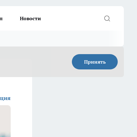
п
Новости
Принять
кция