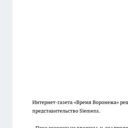
Интернет-газета «Время Воронежа» реш
представительство Siemens.
- Пока санкции не введены, и мы прод