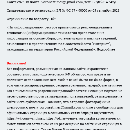
Контакты: Эл.почта: voroneztimes@gmail.com, тел: +7 985 814 3429
Свидетельство о регистрации ЭЛ № ФС 77 - 90000 от 05 сентября 2025
Ограничение по возрасту: 16+
«На информационном ресурсе применяются рекомендательные
технологии (информационные технологии предоставления
информации на основе сбора, систематизации и анализа сведений,
относящихся к предпочтениям пользователей сети "Интернет",
находящихся на территории Российской Федерации)».
Подробнее
Внимание!
Вся информация, размещенная на данном сайте, охраняется в
соответствии с законодательством РФ об авторском праве и не
подлежит использованию кем-либо в какой бы то ни было форме, в
том числе воспроизведению, распространению, переработке не иначе
как с письменного разрешения правообладателя. Редакция портала не
несет ответственности за материалы пользователей, размещенные на
сайте и его субдоменах. Помните, что отправка фотографии на
электронную почту voroneztimes@gmail.com или же в сообщениях для
официальных страницах в социальных сетях
https://t.me/vrntimes
,
https://vk.com/vrntimes
,
https://ok.ru/vremya.voronezha
автоматически
будет являться согласием на их размещение на сайте и на страницах в
указанных соцсетях. Также Время Воронежа может передать