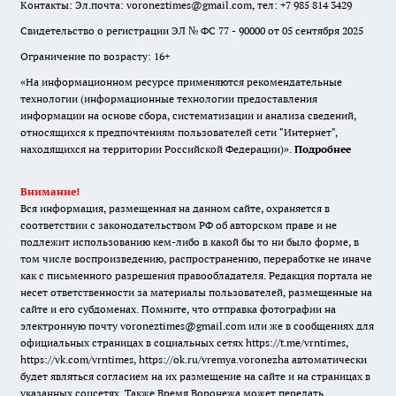
Контакты: Эл.почта: voroneztimes@gmail.com, тел: +7 985 814 3429
Свидетельство о регистрации ЭЛ № ФС 77 - 90000 от 05 сентября 2025
Ограничение по возрасту: 16+
«На информационном ресурсе применяются рекомендательные
технологии (информационные технологии предоставления
информации на основе сбора, систематизации и анализа сведений,
относящихся к предпочтениям пользователей сети "Интернет",
находящихся на территории Российской Федерации)».
Подробнее
Внимание!
Вся информация, размещенная на данном сайте, охраняется в
соответствии с законодательством РФ об авторском праве и не
подлежит использованию кем-либо в какой бы то ни было форме, в
том числе воспроизведению, распространению, переработке не иначе
как с письменного разрешения правообладателя. Редакция портала не
несет ответственности за материалы пользователей, размещенные на
сайте и его субдоменах. Помните, что отправка фотографии на
электронную почту voroneztimes@gmail.com или же в сообщениях для
официальных страницах в социальных сетях
https://t.me/vrntimes
,
https://vk.com/vrntimes
,
https://ok.ru/vremya.voronezha
автоматически
будет являться согласием на их размещение на сайте и на страницах в
указанных соцсетях. Также Время Воронежа может передать