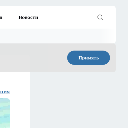
п
Новости
Принять
кция