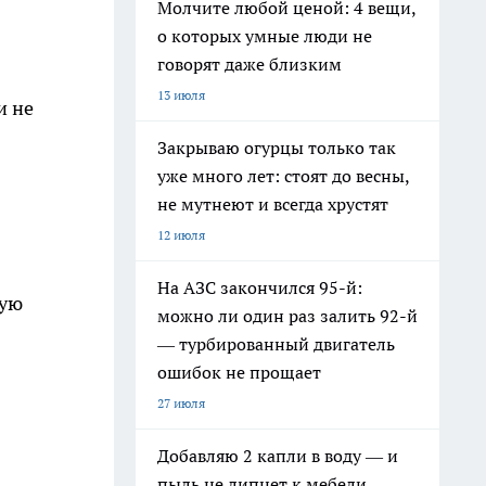
Молчите любой ценой: 4 вещи,
о которых умные люди не
говорят даже близким
13 июля
и не
Закрываю огурцы только так
уже много лет: стоят до весны,
не мутнеют и всегда хрустят
12 июля
На АЗС закончился 95-й:
ную
можно ли один раз залить 92-й
— турбированный двигатель
ошибок не прощает
27 июля
Добавляю 2 капли в воду — и
пыль не липнет к мебели