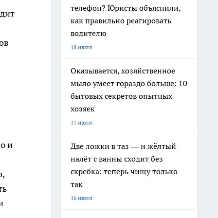
телефон? Юристы объяснили,
одит
как правильно реагировать
водителю
ов
18 июля
Оказывается, хозяйственное
мыло умеет гораздо больше: 10
бытовых секретов опытных
хозяек
11 июля
о и
Две ложки в таз — и жёлтый
налёт с ванны сходит без
скребка: теперь чищу только
,
так
ть
16 июля
и