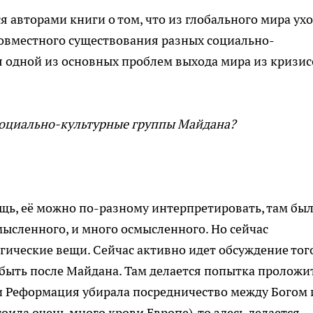
 авторами книги о том, что из глобального мира ух
совместного существования разных социально-
я одной из основных проблем выхода мира из кризис
я социально-культурные группы Майдана?
щь, её можно по-разному интерпретировать, там был
смысленного, и много осмысленного. Но сейчас
ические вещи. Сейчас активно идет обсуждение того
т быть после Майдана. Там делается попытка проложи
ли Реформация убирала посредничество между Богом 
тоила очень много крови Европе), то здесь делается