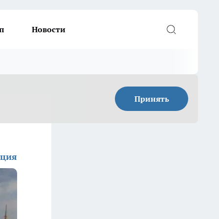
п
Новости
Принять
кция