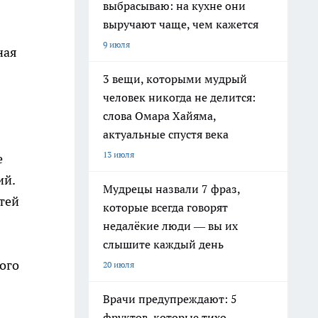
выбрасываю: на кухне они
выручают чаще, чем кажется
9 июля
ная
3 вещи, которыми мудрый
человек никогда не делится:
слова Омара Хайяма,
актуальные спустя века
13 июля
е
ий.
Мудрецы назвали 7 фраз,
тей
которые всегда говорят
недалёкие люди — вы их
слышите каждый день
ого
20 июля
Врачи предупреждают: 5
фруктов, которые тихо