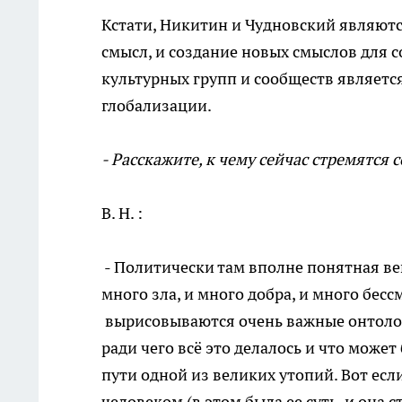
Кстати, Никитин и Чудновский являются
смысл, и создание новых смыслов для 
культурных групп и сообществ являетс
глобализации.
- Расскажите, к чему сейчас стремятс
В. Н. :
- Политически там вполне понятная ве
много зла, и много добра, и много бес
вырисовываются очень важные онтолог
ради чего всё это делалось и что може
пути одной из великих утопий. Вот ес
человеком (в этом была ее суть, и она с