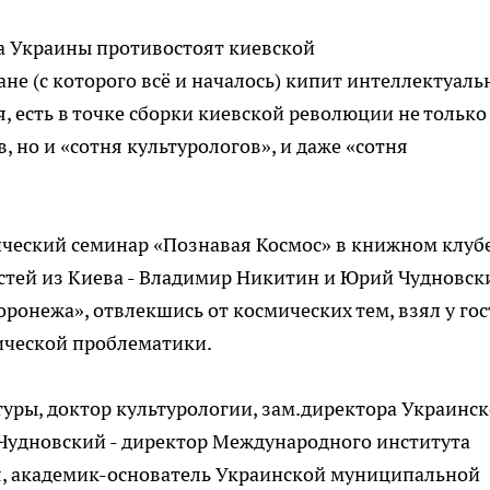
а Украины противостоят киевской
не (с которого всё и началось) кипит интеллектуаль
ся, есть в точке сборки киевской революции не только
, но и «сотня культурологов», и даже «сотня
ческий семинар «Познавая Космос» в книжном клуб
стей из Киева - Владимир Никитин и Юрий Чудновск
ронежа», отвлекшись от космических тем, взял у гос
ической проблематики.
уры, доктор культурологии, зам.директора Украинск
Чудновский - директор Международного института
я, академик-основатель Украинской муниципальной